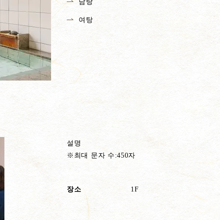
남탕
여탕
설명
※최대 문자 수:450자
장소
1F