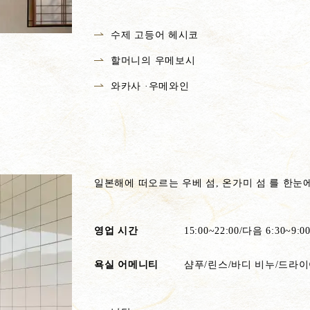
수제 고등어 헤시코
할머니의 우메보시
와카사 ·우메와인
일본해에 떠오르는 우베 섬, 온가미 섬 를 한눈
영업 시간
15:00~22:00/다음 6:30~9:0
욕실 어메니티
샴푸/린스/바디 비누/드라이