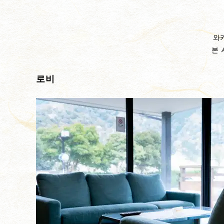
와
본 
로비