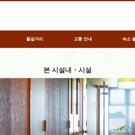
즐길거리
교통 안내
숙소 
본 시설내・시설