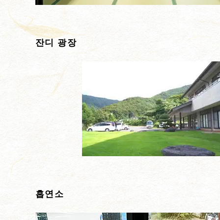
잔디 광장
흡연소