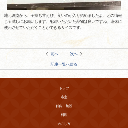
地元漁協から、子持ち甘えび、良いのが入り始めましたよ、との情報
じゃ試しにお願いします、配達いただいた品物は良いですね、連休に
使わさせていただくことができるサイズです。
前へ
次へ
記事一覧へ戻る
トップ
客室
館内・施設
料理
過ごし方