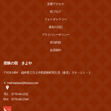
交通アクセス
宿ブログ
フォトギャラリー
過去の日記
プライバシーポリシー
宿泊約款
会員規約
若狭の宿 きよや
〒
919-1464
福井県三方上中郡若狭町世久見（食見）３９－１１－１
Ｅ-mail wakasa@kiyoya.com
TEL
0770-46-1511
FAX
0770-46-1544